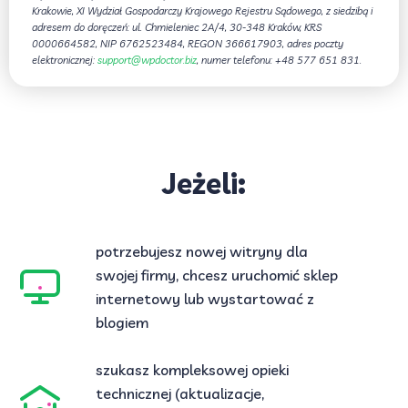
Krakowie, XI Wydział Gospodarczy Krajowego Rejestru Sądowego, z siedzibą i
adresem do doręczeń: ul. Chmieleniec 2A/4, 30-348 Kraków, KRS
0000664582, NIP 6762523484, REGON 366617903, adres poczty
elektronicznej:
support@wpdoctor.biz
, numer telefonu: +48 577 651 831.
Jeżeli:
potrzebujesz nowej witryny dla
swojej firmy, chcesz uruchomić sklep
internetowy lub wystartować z
blogiem
szukasz kompleksowej opieki
technicznej (aktualizacje,